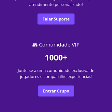
atendimento personalizado!
Falar Suporte
👥 Comunidade VIP
1000+
Junte-se a uma comunidade exclusiva de
jogadores e compartilhe experiências!
Entrar Grupo