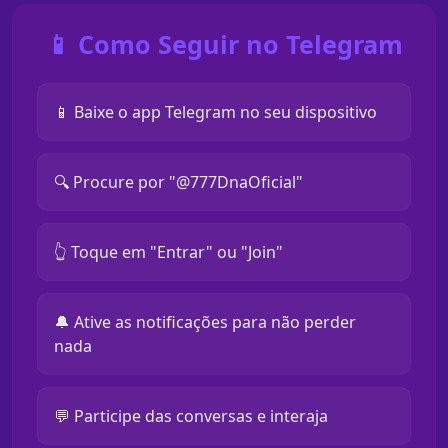
📱 Como Seguir no Telegram
📱 Baixe o app Telegram no seu dispositivo
🔍 Procure por "@777DnaOficial"
👆 Toque em "Entrar" ou "Join"
🔔 Ative as notificações para não perder
nada
💬 Participe das conversas e interaja