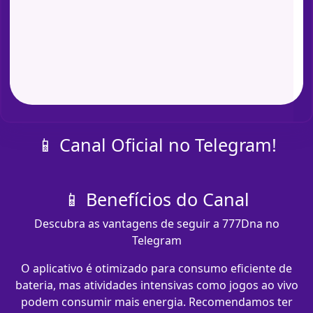
📱 Canal Oficial no Telegram!
📱 Benefícios do Canal
Descubra as vantagens de seguir a 777Dna no
Telegram
O aplicativo é otimizado para consumo eficiente de
bateria, mas atividades intensivas como jogos ao vivo
podem consumir mais energia. Recomendamos ter