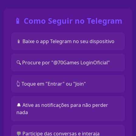
📱 Como Seguir no Telegram
📱 Baixe o app Telegram no seu dispositivo
🔍 Procure por "@70Games LoginOficial"
👆 Toque em "Entrar" ou "Join"
🔔 Ative as notificações para não perder
nada
💬 Participe das conversas e interaja