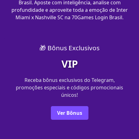
Brasil. Aposte com inteligência, analise com
profundidade e aproveite toda a emoção de Inter
Miami x Nashville SC na 70Games Login Brasil.
🎁 Bônus Exclusivos
VIP
Receba bônus exclusivos do Telegram,
promoções especiais e códigos promocionais
únicos!
Ver Bônus