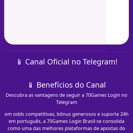
📱 Canal Oficial no Telegram!
📱 Benefícios do Canal
Descubra as vantagens de seguir a 70Games Login no
Telegram
om odds competitivas, bônus generosos e suporte 24h
em português, a 70Games Login Brasil se consolida
como uma das melhores plataformas de apostas do