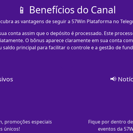
📱 Benefícios do Canal
cubra as vantagens de seguir a 57Win Plataforma no Tele
ua conta assim que o depósito é processado. Este process
iatamente. O bônus aparece claramente em sua conta com
u saldo principal para facilitar o controle e a gestão de fund
sivos
📢 Notí
m, promoções especiais
Fique por dentro d
s únicos!
eventos da 57W