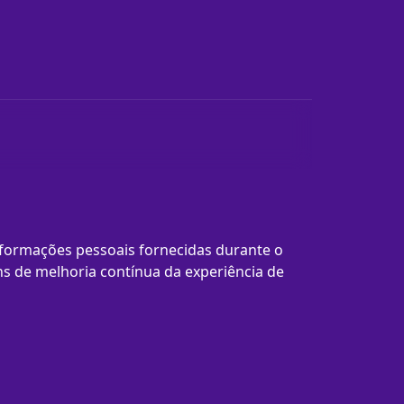
nformações pessoais fornecidas durante o
ns de melhoria contínua da experiência de