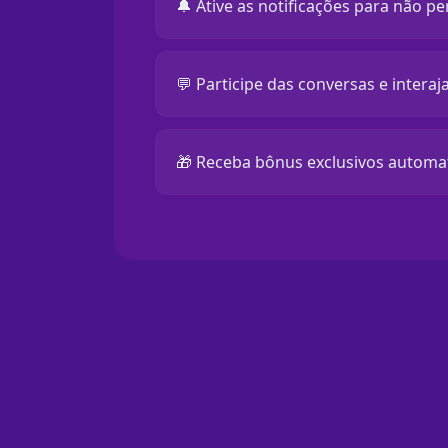
🔔 Ative as notificações para não p
💬 Participe das conversas e interaj
🎁 Receba bônus exclusivos autom