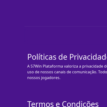
Políticas de Privacida
A 57Win Plataforma valoriza a privacidade 
uso de nossos canais de comunicação. Todos
nossos jogadores.
Termos e Condições