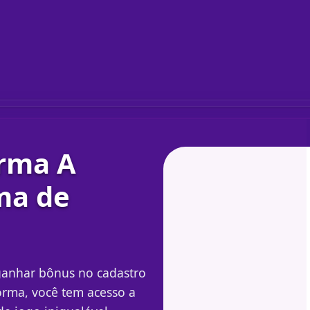
orma A
ma de
ganhar bônus no cadastro
orma, você tem acesso a