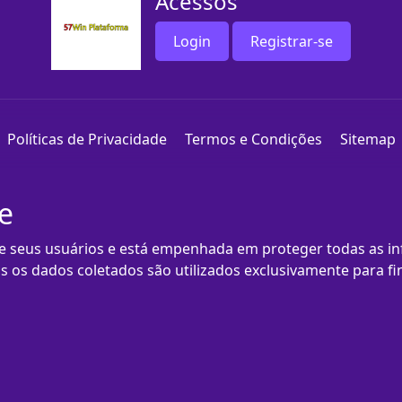
Acessos
Login
Registrar-se
Políticas de Privacidade
Termos e Condições
Sitemap
de
de seus usuários e está empenhada em proteger todas as i
 os dados coletados são utilizados exclusivamente para fi