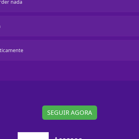
erder nada
a
aticamente
SEGUIR AGORA