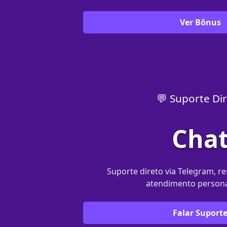
Ver Bônus
💬 Suporte Di
Cha
Suporte direto via Telegram, r
atendimento persona
Falar Suport