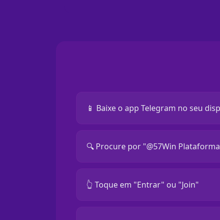
📱 Baixe o app Telegram no seu disp
🔍 Procure por "@57Win PlataformaO
👆 Toque em "Entrar" ou "Join"