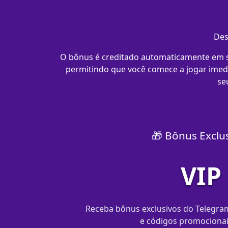
Des
O bônus é creditado automaticamente em s
permitindo que você comece a jogar imed
se
🎁 Bônus Exclu
VIP
Receba bônus exclusivos do Telegra
e códigos promocionai